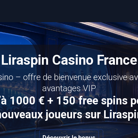
Liraspin Casino France
sino – offre de bienvenue exclusive a
avantages VIP
à 1000 € + 150 free spins p
nouveaux joueurs sur Liraspi
Découvrir le bonus