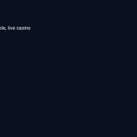
le, live casino