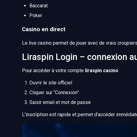
Baccarat
Poker
Casino en direct
Le live casino permet de jouer avec de vrais croupiers
Liraspin Login – connexion 
Pour accéder à votre compte
liraspin casino
:
Ouvrir le site officiel
Cliquer sur “Connexion”
Saisir email et mot de passe
L’inscription est rapide et permet d’accéder immédiat