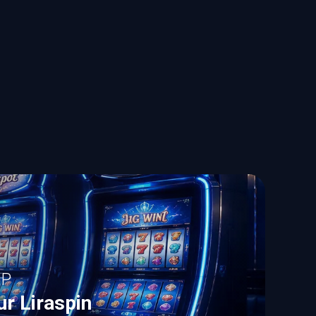
IP
ur Liraspin