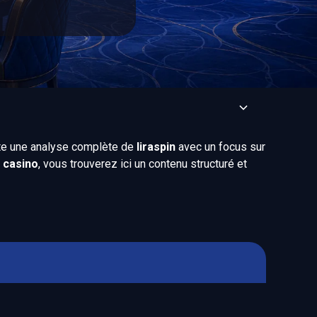
ente une analyse complète de
liraspin
avec un focus sur
n casino
, vous trouverez ici un contenu structuré et