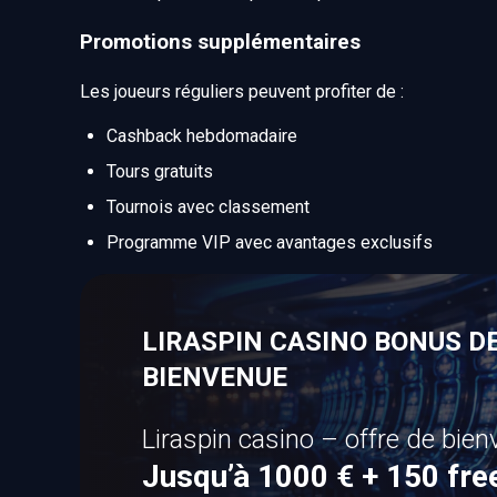
Promotions supplémentaires
Les joueurs réguliers peuvent profiter de :
Cashback hebdomadaire
Tours gratuits
Tournois avec classement
Programme VIP avec avantages exclusifs
LIRASPIN CASINO BONUS D
BIENVENUE
Liraspin casino – offre de bie
Jusqu’à 1000 € + 150 fre