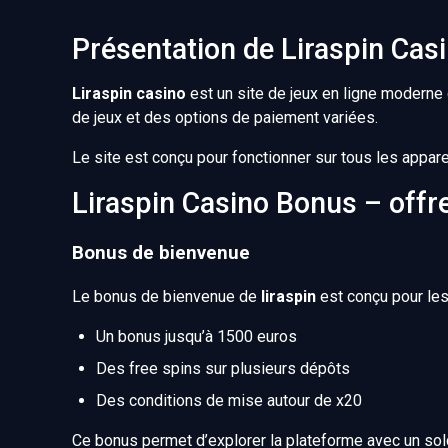
Présentation de Liraspin Cas
Liraspin casino
est un site de jeux en ligne moderne q
de jeux et des options de paiement variées.
Le site est conçu pour fonctionner sur tous les apparei
Liraspin Casino Bonus – offr
Bonus de bienvenue
Le bonus de bienvenue de
liraspin
est conçu pour les
Un bonus jusqu’à 1500 euros
Des free spins sur plusieurs dépôts
Des conditions de mise autour de x20
Ce bonus permet d’explorer la plateforme avec un so