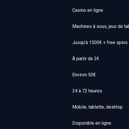
Casino en ligne
Machines à sous, jeux de tab
Jusqu’à 1500€ + free spins
À partir de 2€
Environ 50€
24 à 72 heures
Mobile, tablette, desktop
Disponible en ligne