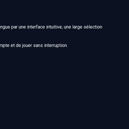
ngue par une interface intuitive, une large sélection
mpte et de jouer sans interruption.